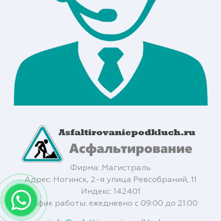
Фирма: Магистраль
Адрес: Ногинск, 2-я улица Ревсобраний, 11
Индекс: 142401
График работы: ежедневно с 09:00 до 21:00