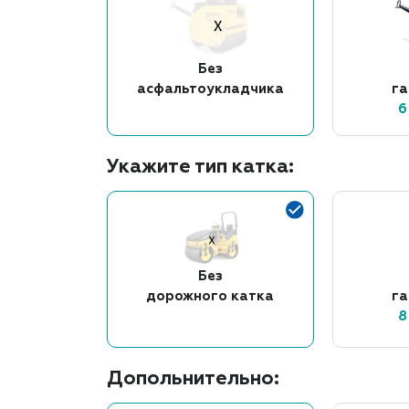
Без
асфальтоукладчика
г
6
Укажите тип катка:
Без
дорожного катка
г
8
Допольнительно: