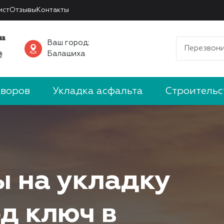
ист
Отзывы
Контакты
Ваш город:
Перезвони
Балашиха
дворов
Укладка асфальта
Строительс
ы на укладку
д ключ в