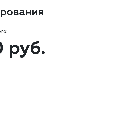
ирования
го:
0 руб.