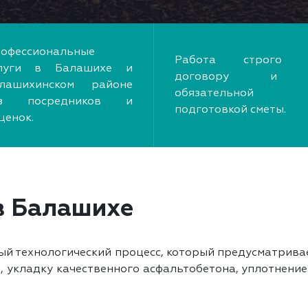
офессиональные
Работа строго 
луги в Балашихе и
договору и
лашихинском районе
обязательной
ез посредников и
подготовкой сметы.
ценок.
в Балашихе
й технологический процесс, который предусматривае
, укладку качественного асфальтобетона, уплотнени