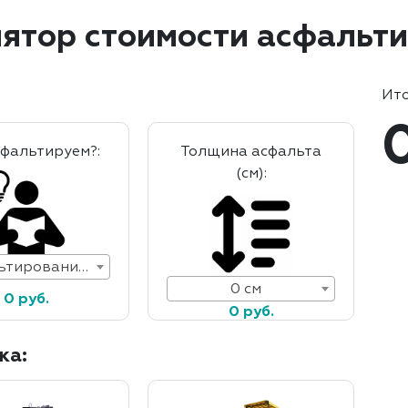
ятор стоимости асфальт
Ито
сфальтируем?:
Толщина асфальта
(см):
Асфальтирование дорог
0 см
0 руб.
0 руб.
ка: