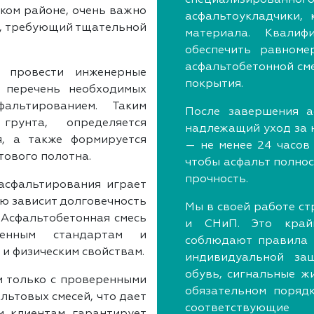
ком районе, очень важно
асфальтоукладчики,
с, требующий тщательной
материала. Квали
обеспечить равноме
асфальтобетонной сме
 провести инженерные
покрытия.
 перечень необходимых
альтированием. Таким
После завершения а
грунта, определяется
надлежащий уход за 
я, а также формируется
— не менее 24 часов
тового полотна.
чтобы асфальт полно
прочность.
асфальтирования играет
ую зависит долговечность
Мы в своей работе с
 Асфальтобетонная смесь
и СНиП. Это край
ленным стандартам и
соблюдают правила б
 и физическим свойствам.
индивидуальной защ
обувь, сигнальные ж
м только с проверенными
обязательном поряд
ьтовых смесей, что дает
соответствующие
м клиентам гарантирует