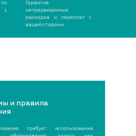
по
Гарантия
 с
непредвиденных
расходов и переплат с
вашей стороны.
мы и правила
ния
рования требует использования
ого оборудования, такого как