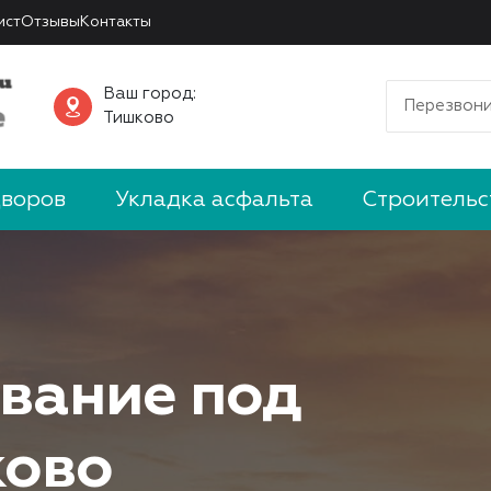
ист
Отзывы
Контакты
Ваш город:
Перезвони
Тишково
дворов
Укладка асфальта
Строительс
вание под
ково