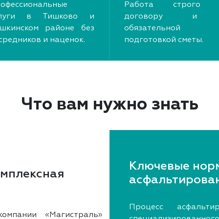
офессиональные
Работа строго 
слуги в Тишково и
договору и
шкинском районе без
обязательной
средников и наценок.
подготовкой сметы.
Что вам нужно знать
Ключевые нор
омплексная
асфальтирова
Процесс асфальти
омпании «Магистраль»
специализированн