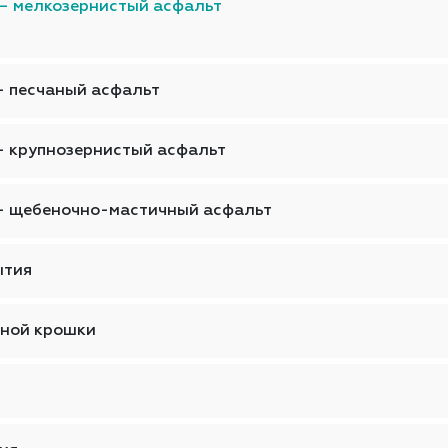
— мелкозернистый асфальт
— песчаный асфальт
— крупнозернистый асфальт
— щебеночно-мастичный асфальт
ытия
тной крошки