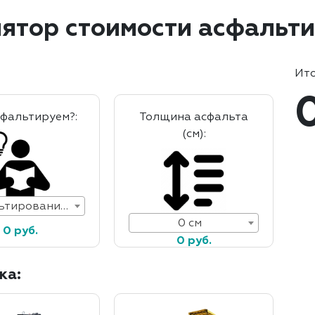
ятор стоимости асфальт
Ито
сфальтируем?:
Толщина асфальта
(см):
Асфальтирование дорог
0 см
0 руб.
0 руб.
ка: