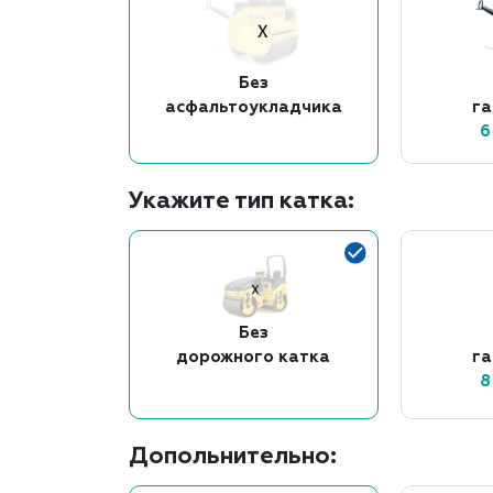
Без
асфальтоукладчика
г
6
Укажите тип катка:
Без
дорожного катка
г
8
Допольнительно: