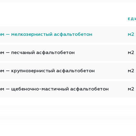
ЕД
ом — мелкозернистый асфальтобетон
м2
ом — песчаный асфальтобетон
м2
ом — крупнозернистый асфальтобетон
м2
лом — щебеночно-мастичный асфальтобетон
м2