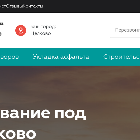
ист
Отзывы
Контакты
Ваш город:
Перезвони
Щелково
дворов
Укладка асфальта
Строительс
вание под
ково