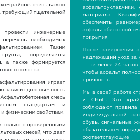
ком районе, очень важно
асфальтоукладчики,
с, требующий тщательной
материала. Квали
обеспечить равноме
асфальтобетонной сме
 провести инженерные
покрытия.
 перечень необходимых
альтированием. Таким
После завершения а
грунта, определяется
надлежащий уход за 
я, а также формируется
— не менее 24 часов
тового полотна.
чтобы асфальт полно
прочность.
асфальтирования играет
ую зависит долговечность
Мы в своей работе с
 Асфальтобетонная смесь
и СНиП. Это край
ленным стандартам и
соблюдают правила б
 и физическим свойствам.
индивидуальной защ
обувь, сигнальные ж
м только с проверенными
обязательном поряд
ьтовых смесей, что дает
соответствующие
м клиентам гарантирует