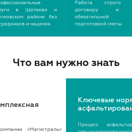
офессиональные
Работа строго 
слуги в Щелково и
договору и
лковском районе без
обязательной
средников и наценок.
подготовкой сметы.
Что вам нужно знать
Ключевые нор
омплексная
асфальтирова
Процесс асфальти
омпании «Магистраль»
специализированн