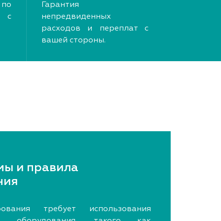
по
Гарантия
 с
непредвиденных
расходов и переплат с
вашей стороны.
мы и правила
ния
рования требует использования
ого оборудования, такого как