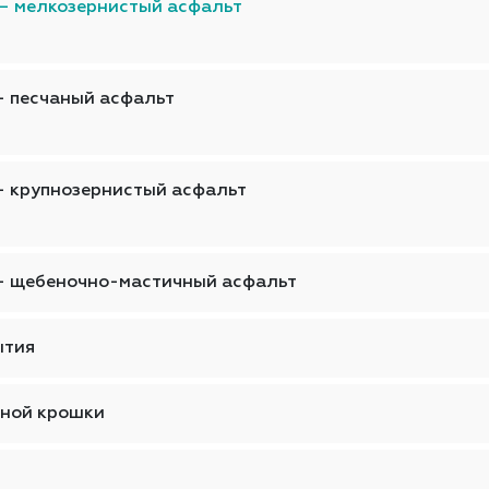
— мелкозернистый асфальт
— песчаный асфальт
— крупнозернистый асфальт
— щебеночно-мастичный асфальт
ытия
тной крошки