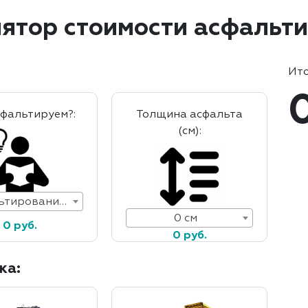
ятор стоимости асфальт
Ито
сфальтируем?:
Толщина асфальта
(см):
Асфальтирование дорог
0 см
0 руб.
0 руб.
ка: