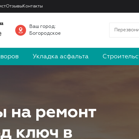
ист
Отзывы
Контакты
Ваш город:
Перезвони
Богородское
дворов
Укладка асфальта
Строительс
ы на ремонт
д ключ в