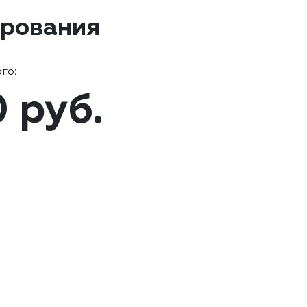
ирования
го:
0 руб.