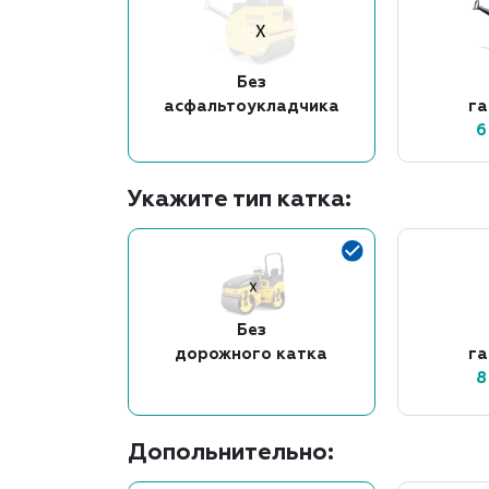
Без
асфальтоукладчика
г
6
Укажите тип катка:
Без
дорожного катка
г
8
Допольнительно: