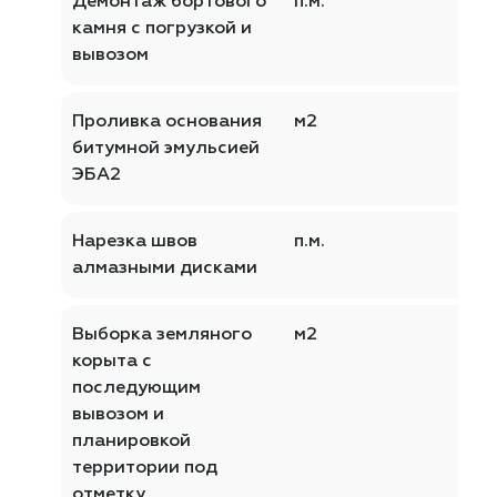
Демонтаж бортового
п.м.
камня с погрузкой и
вывозом
Проливка основания
м2
битумной эмульсией
ЭБА2
Нарезка швов
п.м.
алмазными дисками
Выборка земляного
м2
корыта с
последующим
вывозом и
планировкой
территории под
отметку