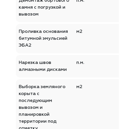
Демонтаж бортового
п.м.
камня с погрузкой и
вывозом
Проливка основания
м2
битумной эмульсией
ЭБА2
Нарезка швов
п.м.
алмазными дисками
Выборка земляного
м2
корыта с
последующим
вывозом и
планировкой
территории под
отметку