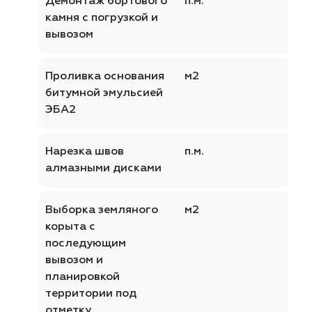
Демонтаж бортового
п.м.
камня с погрузкой и
вывозом
Проливка основания
м2
битумной эмульсией
ЭБА2
Нарезка швов
п.м.
алмазными дисками
Выборка земляного
м2
корыта с
последующим
вывозом и
планировкой
территории под
отметку