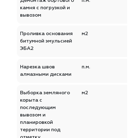
Демонтаж бортового
п.м.
камня с погрузкой и
вывозом
Проливка основания
м2
битумной эмульсией
ЭБА2
Нарезка швов
п.м.
алмазными дисками
Выборка земляного
м2
корыта с
последующим
вывозом и
планировкой
территории под
отметку