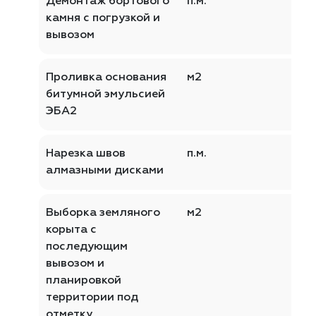
Демонтаж бортового
п.м.
камня с погрузкой и
вывозом
Проливка основания
м2
битумной эмульсией
ЭБА2
Нарезка швов
п.м.
алмазными дисками
Выборка земляного
м2
корыта с
последующим
вывозом и
планировкой
территории под
отметку