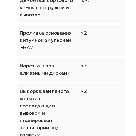
Демонтаж бортового
п.м.
камня с погрузкой и
вывозом
Проливка основания
м2
битумной эмульсией
ЭБА2
Нарезка швов
п.м.
алмазными дисками
Выборка земляного
м2
корыта с
последующим
вывозом и
планировкой
территории под
отметку