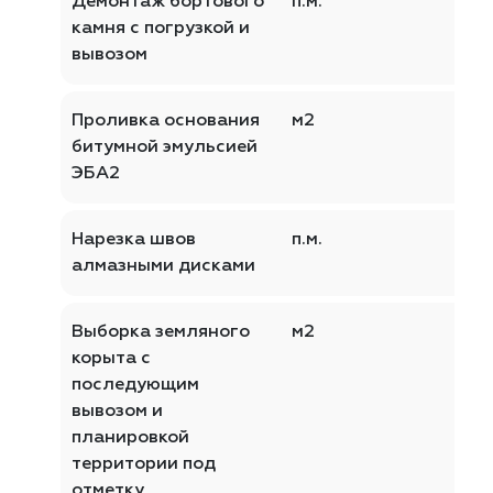
Демонтаж бортового
п.м.
камня с погрузкой и
вывозом
Проливка основания
м2
битумной эмульсией
ЭБА2
Нарезка швов
п.м.
алмазными дисками
Выборка земляного
м2
корыта с
последующим
вывозом и
планировкой
территории под
отметку