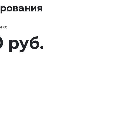
ирования
го:
0 руб.