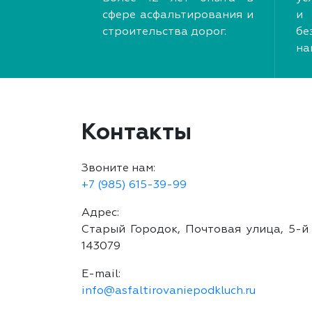
сфере асфальтирования и
и 
строительства дорог.
б
на
Контакты
Звоните нам:
+7 (985) 615-39-99
Адрес:
Старый Городок, Почтовая улица, 5-й 
143079
E-mail:
info@asfaltirovaniepodkluch.ru