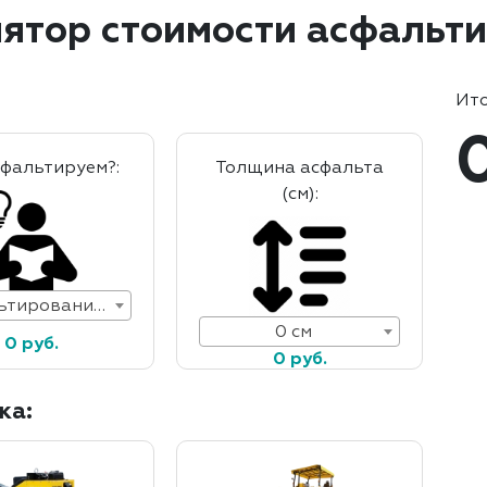
ятор стоимости асфальт
Ито
сфальтируем?:
Толщина асфальта
(см):
Асфальтирование дорог
0 см
0 руб.
0 руб.
ка: