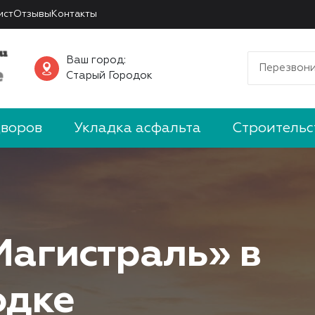
ист
Отзывы
Контакты
Ваш город:
Перезвони
Старый Городок
дворов
Укладка асфальта
Строительс
Магистраль» в
одке