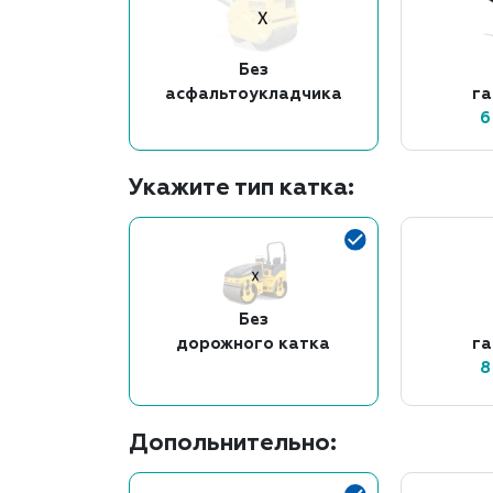
Без
асфальтоукладчика
г
6
Укажите тип катка:
Без
дорожного катка
г
8
Допольнительно: