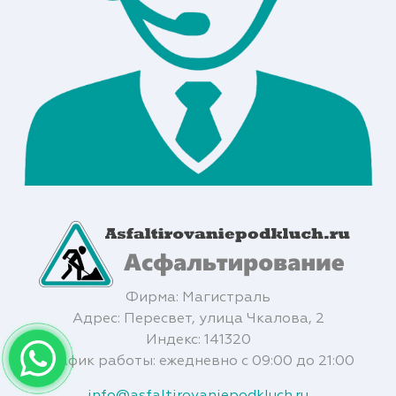
Фирма: Магистраль
Адрес: Пересвет, улица Чкалова, 2
Индекс: 141320
График работы: ежедневно с 09:00 до 21:00