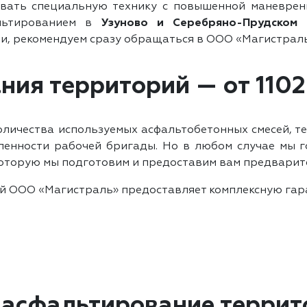
вать специальную технику с повышенной маневренн
альтированием в
Узуново и Серебряно-Прудском 
, рекомендуем сразу обращаться в ООО «Магистраль
ия территорий — от 1102
оличества используемых асфальтобетонных смесей, т
сленности рабочей бригады. Но в любом случае мы
которую мы подготовим и предоставим вам предварит
й ООО «Магистраль» предоставляет комплексную гара
асфальтирование террит