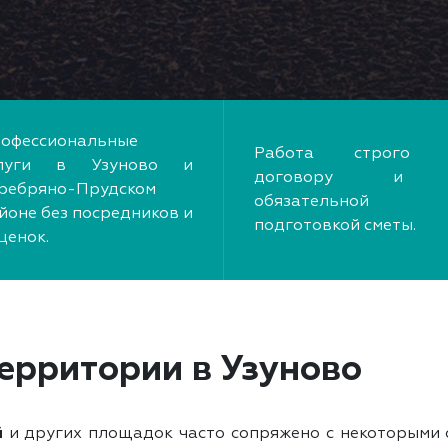
офессиональные
Работа строго 
слуги в Узуново и
договору и
ребряно-Прудском
обязательной
йоне без посредников и
подготовкой сметы.
ценок.
ерритории в Узуново
й
и других площадок часто сопряжено с некоторыми 