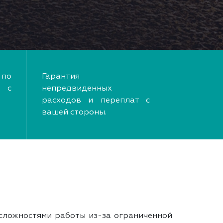
по
Гарантия
 с
непредвиденных
расходов и переплат с
вашей стороны.
сложностями работы из-за ограниченной