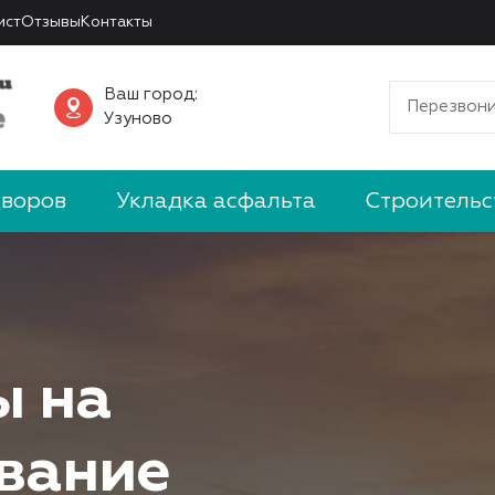
ист
Отзывы
Контакты
Ваш город:
Перезвони
Узуново
дворов
Укладка асфальта
Строительс
ы на
вание