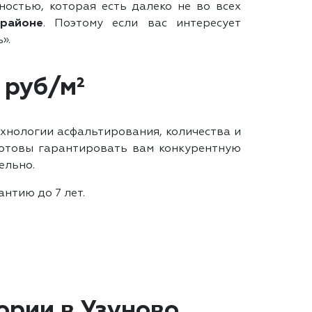
остью, которая есть далеко не во всех
районе
. Поэтому если вас интересует
».
 руб/м²
ехнологии асфальтирования, количества и
 готовы гарантировать вам конкурентную
ельно.
нтию до 7 лет.
ории в Узуново