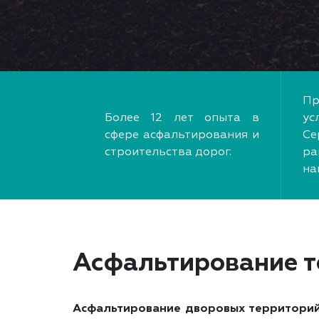
Пр
Более 12 лет опыта в
у
сфере асфальтирования и
Се
строительства дорог.
ра
на
Асфальтирование т
Асфальтирование дворовых территори