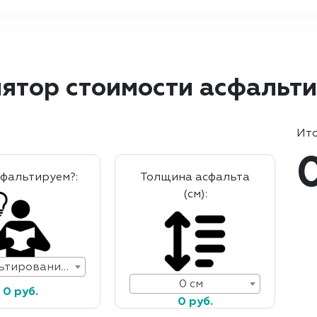
ятор стоимости асфальт
Ито
сфальтируем?:
Толщина асфальта
(см):
Асфальтирование дорог
0 см
0 руб.
0 руб.