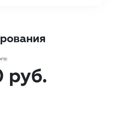
ирования
го:
0 руб.