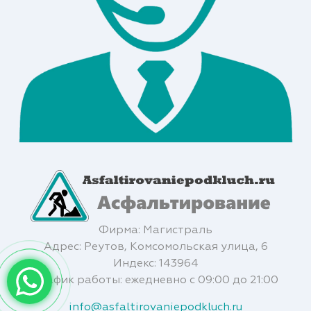
Фирма: Магистраль
Адрес: Реутов, Комсомольская улица, 6
Индекс: 143964
График работы: ежедневно с 09:00 до 21:00
info@asfaltirovaniepodkluch.ru