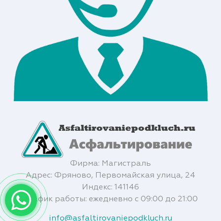
Фирма: Магистраль
Адрес: Фряново, Первомайская улица, 24
Индекс: 141146
График работы: ежедневно с 09:00 до 21:00
info@asfaltirovaniepodkluch.ru