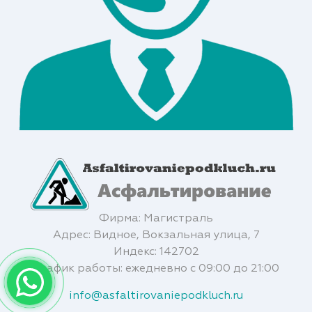
Фирма: Магистраль
Адрес: Видное, Вокзальная улица, 7
Индекс: 142702
График работы: ежедневно с 09:00 до 21:00
info@asfaltirovaniepodkluch.ru