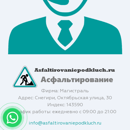
Фирма: Магистраль
Адрес: Снегири, Октябрьская улица, 30
Индекс: 143590
График работы: ежедневно с 09:00 до 21:00
info@asfaltirovaniepodkluch.ru