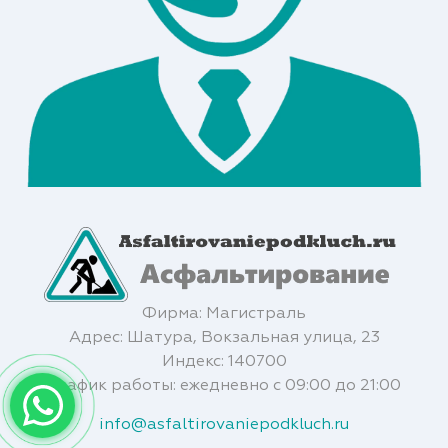
Фирма: Магистраль
Адрес: Шатура, Вокзальная улица, 23
Индекс: 140700
График работы: ежедневно с 09:00 до 21:00
info@asfaltirovaniepodkluch.ru