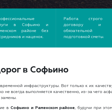
офессиональные
Работа строго 
слуги в Софьино и
договору и
менском районе без
обязательной
средников и наценок.
подготовкой сметы.
орог в Софьино
временной инфраструктуры. Вот только к их качеств
о не всегда выполняется качественно, из-за чего ас
 замены.
ние в
Софьино и Раменском районе
, будучи при это