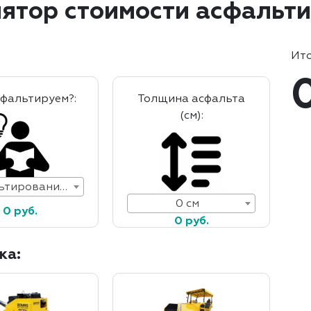
ятор стоимости асфальт
Ито
сфальтируем?:
Толщина асфальта
(см):
Асфальтирование дорог
0 см
0 руб.
0 руб.
ка: