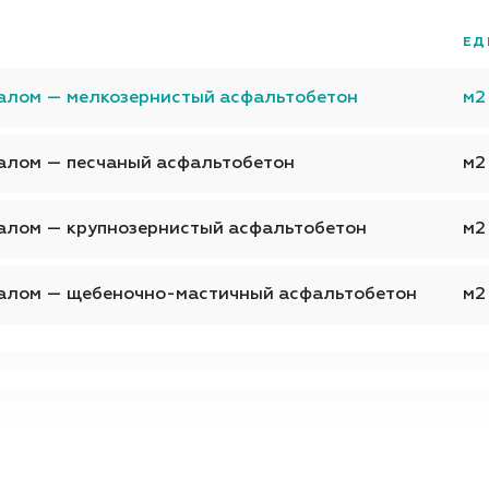
ЕД
иалом — мелкозернистый асфальтобетон
м2
алом — песчаный асфальтобетон
м2
алом — крупнозернистый асфальтобетон
м2
иалом — щебеночно-мастичный асфальтобетон
м2