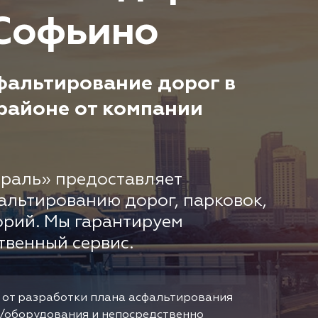
 Софьино
фальтирование дорог в
районе от компании
раль» предоставляет
альтированию дорог, парковок,
орий. Мы гарантируем
твенный сервис.
 от разработки плана асфальтирования
/оборудования и непосредственно