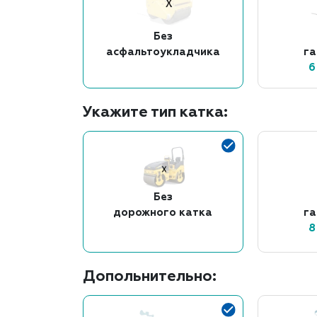
Без
асфальтоукладчика
г
6
Укажите тип катка:
Без
дорожного катка
г
8
Допольнительно: