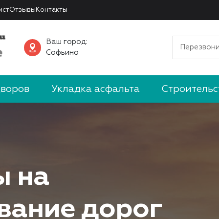
ист
Отзывы
Контакты
Ваш город:
Перезвони
Софьино
дворов
Укладка асфальта
Строительс
ы на
вание дорог