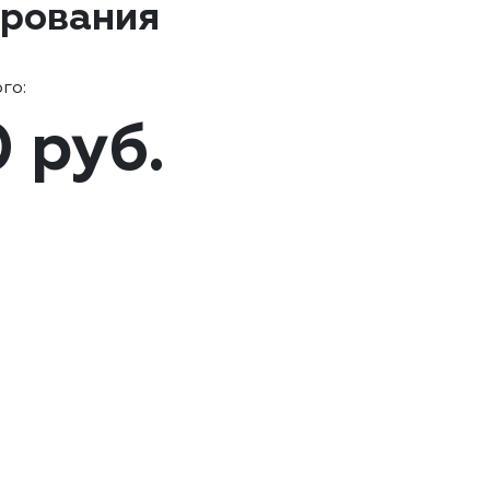
ирования
го:
0 руб.