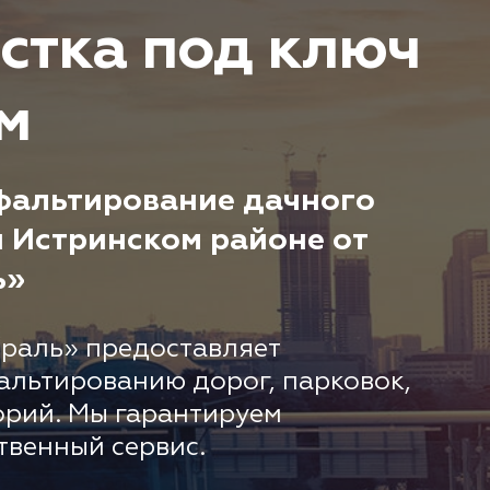
стка под ключ
м
фальтирование дачного
и Истринском районе от
ь»
раль» предоставляет
альтированию дорог, парковок,
орий. Мы гарантируем
твенный сервис.