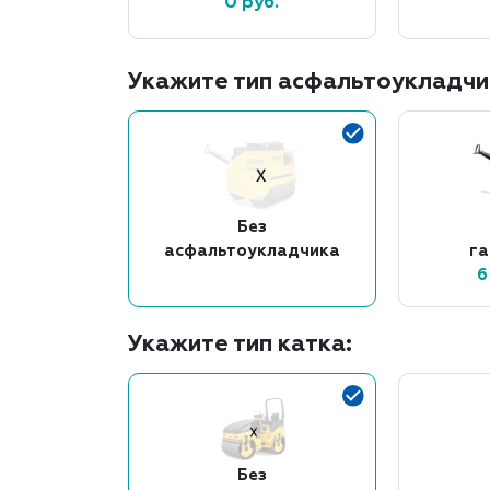
0 руб.
Укажите тип асфальтоукладчи
Без
асфальтоукладчика
г
6
Укажите тип катка:
Без