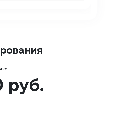
ирования
го:
0 руб.