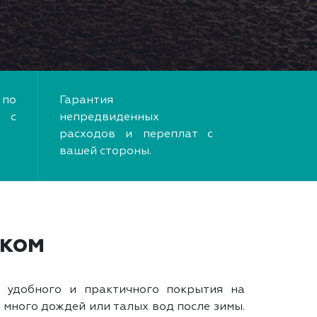
по
Гарантия
 с
непредвиденных
расходов и переплат с
вашей стороны.
ском
а удобного и практичного покрытия на
а много дождей или талых вод после зимы.