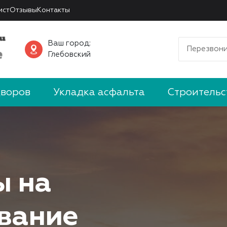
ист
Отзывы
Контакты
Ваш город:
Перезвони
Глебовский
дворов
Укладка асфальта
Строительс
ы на
вание