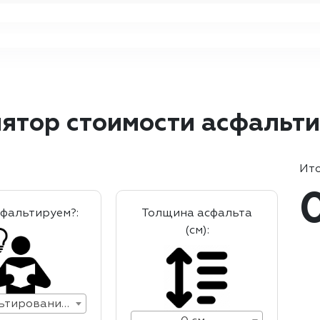
ятор стоимости асфальт
Ито
сфальтируем?:
Толщина асфальта
(см):
Асфальтирование дорог