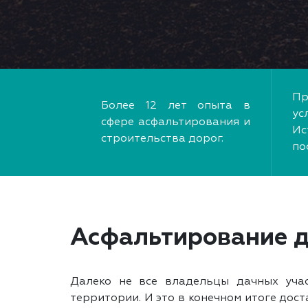
Пр
Более 12 лет опыта в
ус
сфере асфальтирования и
Ис
строительства дорог.
по
Асфальтирование д
Далеко не все владельцы дачных учас
территории. И это в конечном итоге дост