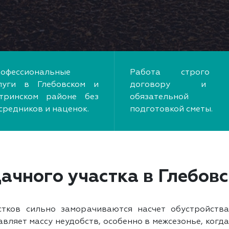
офессиональные
Работа строго 
луги в Глебовском и
договору и
тринском районе без
обязательной
средников и наценок.
подготовкой сметы.
ачного участка в Глебов
тков сильно заморачиваются насчет обустройств
авляет массу неудобств, особенно в межсезонье, когд