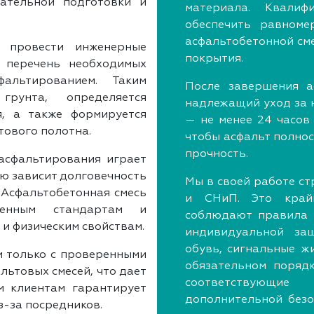
ательной подготовки и
материала. Квали
обеспечить равноме
асфальтобетонной сме
 провести инженерные
покрытия.
 перечень необходимых
альтированием. Таким
После завершения а
грунта, определяется
надлежащий уход за 
я, а также формируется
— не менее 24 часов
тового полотна.
чтобы асфальт полно
прочность.
асфальтирования играет
ую зависит долговечность
Мы в своей работе с
 Асфальтобетонная смесь
и СНиП. Это край
ленным стандартам и
соблюдают правила б
 и физическим свойствам.
индивидуальной защ
обувь, сигнальные ж
м только с проверенными
обязательном поряд
ьтовых смесей, что дает
соответствующие
м клиентам гарантирует
дополнительной безо
з-за посредников.