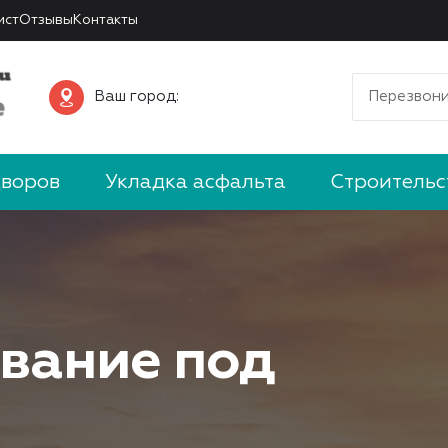
ист
Отзывы
Контакты
Ваш город:
Перезвони
дворов
Укладка асфальта
Строительс
вание под