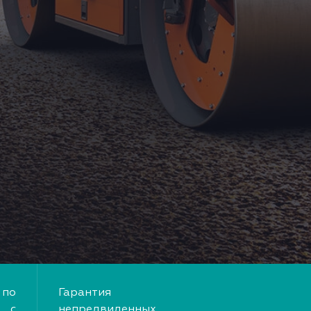
по
Гарантия
 с
непредвиденных