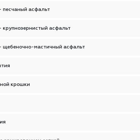
— песчаный асфальт
— крупнозернистый асфальт
— щебеночно-мастичный асфальт
ытия
тной крошки
ия