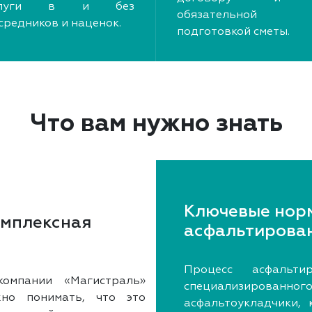
слуги в и без
обязательной
средников и наценок.
подготовкой сметы.
Что вам нужно знать
Ключевые нор
омплексная
асфальтирова
Процесс асфальти
омпании «Магистраль»
специализированн
но понимать, что это
асфальтоукладчики,